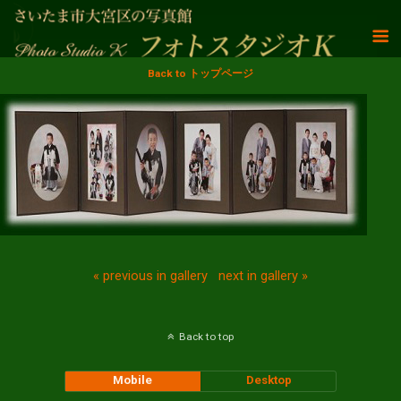
Back to トップページ
« previous in gallery
next in gallery »
Back to top
Mobile
Desktop