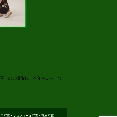
写真のご撮影に、今年もいらして
ン用写真・プロフィール写真・宣材写真