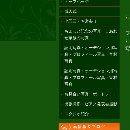
トップページ
成人式
七五三・お宮参り
ちょっと記念の写真・しあわ
フ
せ家族の写真
お
証明写真・オーデション用写
写
真・プロフィール写真・宣材
写真
証明写真・オーデション用写
真・プロフィール写真・宣材
写真
お見合い写真・ポートレート
出張撮影・ピアノ発表会撮影
スタジオ紹介
新着情報＆ブログ