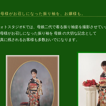
お母様がお召しになった振り袖を、お嬢様も。
ォトスタジオKでは、母娘二代で着る振り袖姿を撮影させてい
母様がお召しになった振り袖を 母娘 の大切な記念として
真に残されるお客様も多数おいでになります。