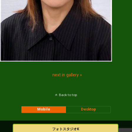
next in gallery »
Back to top
Mobile
Desktop
フォトスタジオK