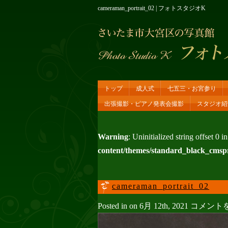
cameraman_portrait_02 | フォトスタジオK
トップ
成人式
七五三・お宮参り
出張撮影・ピアノ発表会撮影
スタジオ紹
Warning
: Uninitialized string offset 0 i
content/themes/standard_black_cmsp
cameraman_portrait_02
cameraman_
Posted in on 6月 12th, 2021
コメント
は