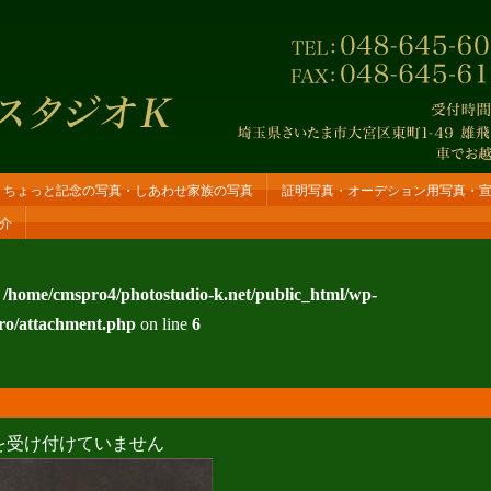
ちょっと記念の写真・しあわせ家族の写真
証明写真・オーデション用写真・
介
n
/home/cmspro4/photostudio-k.net/public_html/wp-
ro/attachment.php
on line
6
portrait_02
を受け付けていません