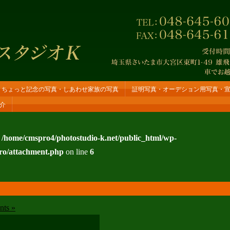
ちょっと記念の写真・しあわせ家族の写真
証明写真・オーデション用写真・
介
n
/home/cmspro4/photostudio-k.net/public_html/wp-
ro/attachment.php
on line
6
ts »